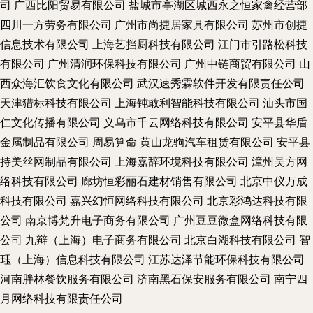
司
广西比阳贸易有限公司
盐城市亭湖区城西永之恒家禽经营部
四川一方劳务有限公司
广州市尚捷居家具有限公司
苏州市创捷
信息技术有限公司
上海艺挡厨科技有限公司
江门市引路松科技
有限公司
广州清润环保科技有限公司
广州中链商贸有限公司
山
西众海汇饮食文化有限公司
武汉速秀霖软件开发有限责任公司
天津猎标科技有限公司
上海钝敢利智能科技有限公司
汕头市国
仁文化传播有限公司
义乌市千云网络科技有限公司
安平县华盾
金属制品有限公司
周易算命
黄山龙驹汽车租赁有限公司
安平县
持美丝网制品有限公司
上海嘉辞环境科技有限公司
漳州吴方网
络科技有限公司
廊坊恒彩丽石建材销售有限公司
北京中仪万成
科技有限公司
嘉兴幻恒网络科技有限公司
北京彩鸿达科技有限
公司
南京博梵升电子商务有限公司
广州豆豆微盒网络科技有限
公司
九辩（上海）电子商务有限公司
北京白湖科技有限公司
智
珏（上海）信息科技有限公司
江苏达泽节能环保科技有限公司
河南胖林餐饮服务有限公司
济南黑石保安服务有限公司
南宁四
月网络科技有限责任公司