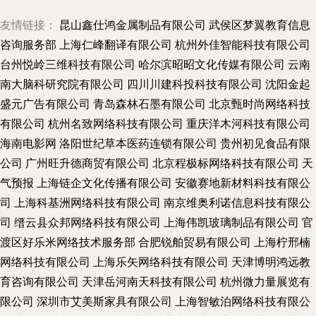
友情链接：
昆山鑫仕鸿金属制品有限公司
武侯区梦翼教育信息
咨询服务部
上海仁峰翻译有限公司
杭州外佳智能科技有限公司
台州悦岭三维科技有限公司
哈尔滨昭昭文化传媒有限公司
云南
南大脑科研究院有限公司
四川川建科投科技有限公司
沈阳金起
盛元广告有限公司
青岛森林石墨有限公司
北京甄时尚网络科技
有限公司
杭州名致网络科技有限公司
重庆洋木河科技有限公司
海南电影网
洛阳世纪草本医药连锁有限公司
贵州初见食品有限
公司
广州旺升德商贸有限公司
北京程极标网络科技有限公司
天
气预报
上海链企文化传播有限公司
安徽赛地新材料科技有限公
司
上海科基洲网络科技有限公司
南京维奥利诺信息科技有限公
司
缙云县众邦网络科技有限公司
上海伟凯玻璃制品有限公司
官
渡区好乐米网络技术服务部
合肥锐舶贸易有限公司
上海柠邢楠
网络科技有限公司
上海乐矢网络科技有限公司
天津博明鸿远教
育咨询有限公司
天津岳河南天科技有限公司
杭州微力量展览有
限公司
深圳市艾美斯家具有限公司
上海智敏泊网络科技有限公